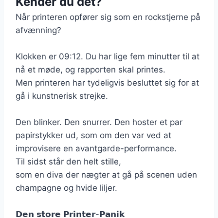
Kender du det?
Når printeren opfører sig som en rockstjerne på
afvænning?
Klokken er 09:12. Du har lige fem minutter til at
nå et møde, og rapporten skal printes.
Men printeren har tydeligvis besluttet sig for at
gå i kunstnerisk strejke.
Den blinker. Den snurrer. Den hoster et par
papirstykker ud, som om den var ved at
improvisere en avantgarde-performance.
Til sidst står den helt stille,
som en diva der nægter at gå på scenen uden
champagne og hvide liljer.
𝗗𝗲𝗻 𝘀𝘁𝗼𝗿𝗲 𝗣𝗿𝗶𝗻𝘁𝗲𝗿-𝗣𝗮𝗻𝗶𝗸