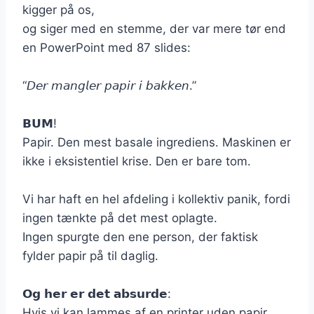
kigger på os,
og siger med en stemme, der var mere tør end
en PowerPoint med 87 slides:
“𝘋𝘦𝘳 𝘮𝘢𝘯𝘨𝘭𝘦𝘳 𝘱𝘢𝘱𝘪𝘳 𝘪 𝘣𝘢𝘬𝘬𝘦𝘯.”
𝗕𝗨𝗠!
Papir. Den mest basale ingrediens. Maskinen er
ikke i eksistentiel krise. Den er bare tom.
Vi har haft en hel afdeling i kollektiv panik, fordi
ingen tænkte på det mest oplagte.
Ingen spurgte den ene person, der faktisk
fylder papir på til daglig.
𝗢𝗴 𝗵𝗲𝗿 𝗲𝗿 𝗱𝗲𝘁 𝗮𝗯𝘀𝘂𝗿𝗱𝗲:
Hvis vi kan lammes af en printer uden papir,