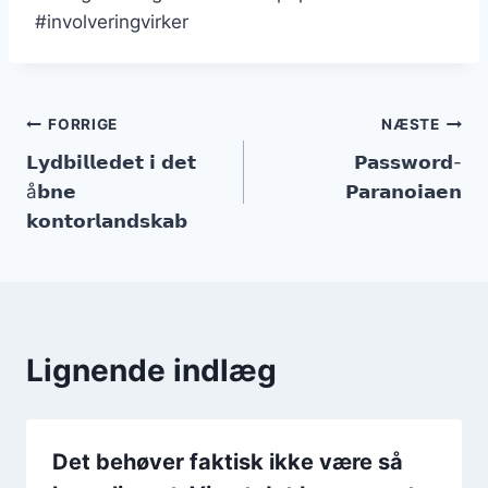
#involveringvirker
Indlægsnavigation
FORRIGE
NÆSTE
𝗟𝘆𝗱𝗯𝗶𝗹𝗹𝗲𝗱𝗲𝘁 𝗶 𝗱𝗲𝘁
𝗣𝗮𝘀𝘀𝘄𝗼𝗿𝗱-
å𝗯𝗻𝗲
𝗣𝗮𝗿𝗮𝗻𝗼𝗶𝗮𝗲𝗻
𝗸𝗼𝗻𝘁𝗼𝗿𝗹𝗮𝗻𝗱𝘀𝗸𝗮𝗯
Lignende indlæg
Det behøver faktisk ikke være så